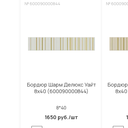
№ 600090000844
№ 600090
Бордюр Шарм Делюкс Уайт
Бордюр
8x40 (600090000844)
8x40
8*40
1650 руб./шт