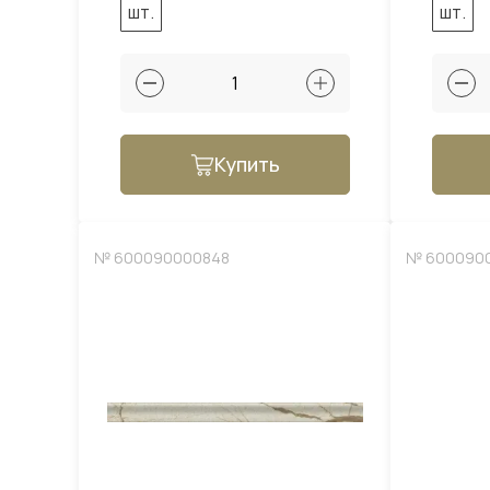
шт.
шт.
Купить
№ 600090000848
№ 600090