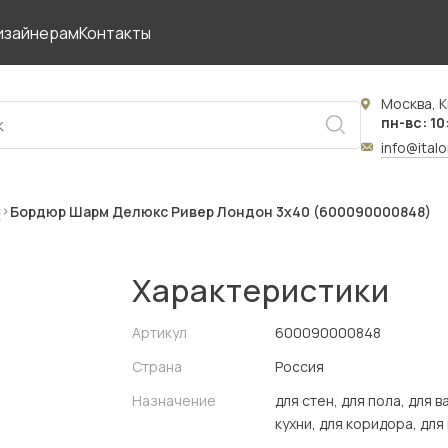
изайнерам
Контакты
Москва, К
пн-вс: 10
info@ital
с
Бордюр Шарм Делюкс Ривер Лондон 3x40 (600090000848)
Характеристики
Артикул
600090000848
Страна
Россия
Назначение
для стен, для пола, для в
кухни, для коридора, для