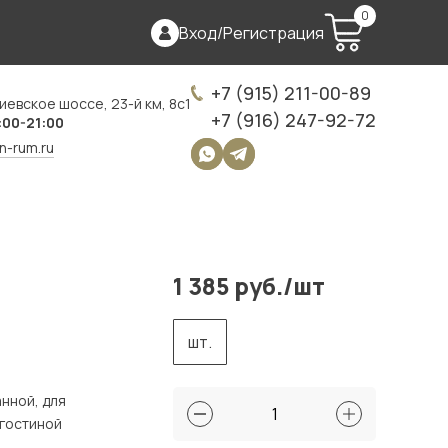
0
Вход
/
Регистрация
+7 (915) 211-00-89
иевское шоссе, 23-й км, 8с1
+7 (916) 247-92-72
:00-21:00
on-rum.ru
1 385 руб./шт
шт.
анной, для
 гостиной