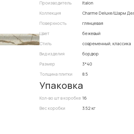
Производитель
Italon
Коллекция
Charme Deluxe/Шарм Де
Поверхность
глянцевая
Цвет
бежевый
Стиль
современный, классика
Вид изделия
бордюр
Размер
3*40
Толщина плитки
8.5
Упаковка
Кол-во шт в коробке
16
Вес коробки
3.52 кг