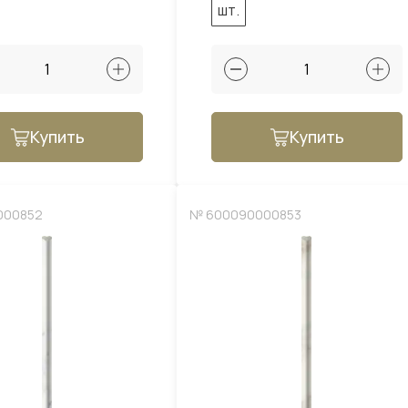
шт.
Купить
Купить
000852
№ 600090000853