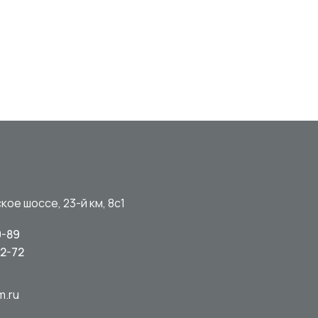
кое шоссе, 23-й км, 8с1
0-89
92-72
m.ru