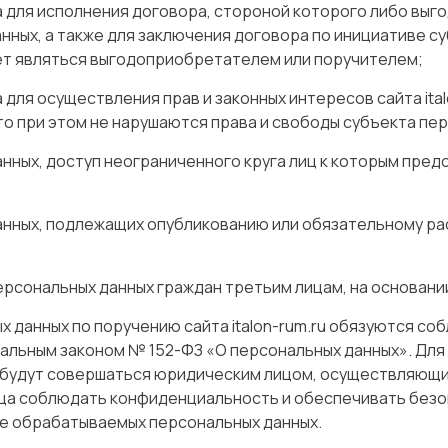
 для исполнения договора, стороной которого либо выг
нных, а также для заключения договора по инициативе су
ет являться выгодоприобретателем или поручителем;
ля осуществления прав и законных интересов сайта ital
то при этом не нарушаются права и свободы субъекта пе
ных, доступ неограниченного круга лиц к которым пред
нных, подлежащих опубликованию или обязательному ра
персональных данных граждан третьим лицам, на основан
данных по поручению сайта italon-rum.ru обязуются со
льным законом № 152-ФЗ «О персональных данных». Для
 будут совершаться юридическим лицом, осуществляющи
ица соблюдать конфиденциальность и обеспечивать безо
те обрабатываемых персональных данных.