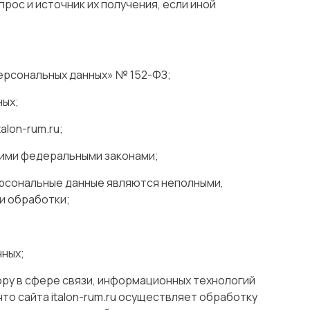
рос и источник их получения, если иной
ерсональных данных» № 152-ФЗ;
ных;
lon-rum.ru;
гими федеральными законами;
персональные данные являются неполными,
и обработки;
нных;
ру в сфере связи, информационных технологий
что сайта italon-rum.ru осуществляет обработку