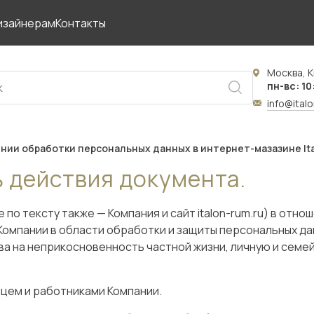
изайнерам
Контакты
Москва, К
пн-вс: 10
info@ital
нии обработки персональных данных в интернет-мазазине It
ь действия документа.
о тексту также — Компания и сайт italon-rum.ru) в отн
омпании в области обработки и защиты персональных дан
ва на неприкосновенность частной жизни, личную и семей
цем и работниками Компании.