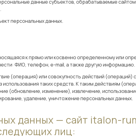
ерсональные данные субъектов, обрабатываемые сайтом i
.
ъект персональных данных.
осящаяся к прямо или косвенно определенному или опр
нести: ФИО, телефон, e-mail, а также другую информацию.
вие (операция) или совокупность действий (операций) 
 использования таких средств. К таким действиям (опера
ние (обновление, изменение), извлечение, использовани
ирование, удаление, уничтожение персональных данных.
ых данных — сайт italon-ru
следующих лиц: