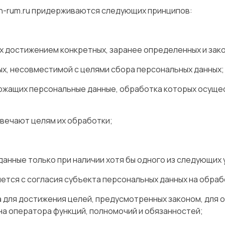
on-rum.ru придерживаются следующих принципов:
 достижением конкретных, заранее определенных и зако
х, несовместимой с целями сбора персональных данных;
ржащих персональные данные, обработка которых осуще
твечают целям их обработки;
данные только при наличии хотя бы одного из следующих 
тся с согласия субъекта персональных данных на обраб
 для достижения целей, предусмотренных законом, для 
а оператора функций, полномочий и обязанностей;