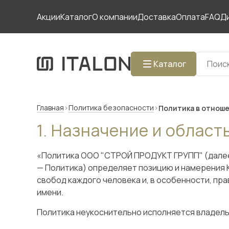
Акции
Каталог
О компании
Доставка
Оплата
FAQ
Д
Каталог
Главная
Политика безопасности
Политика в отноше
Назначение и област
«Политика ООО "СТРОЙ ПРОДУКТ ГРУПП" (далее п
— Политика) определяет позицию и намерения К
свобод каждого человека и, в особенности, пра
имени.
Политика неукоснительно исполняется владель