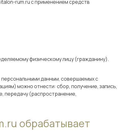
talon-rum.ru с применением средств
еделяемому физическому лицу (гражданину).
с персональными данным, совершаемых с
циям) можно отнести: сбор, получение, запись,
е, передачу (распространение,
m.ru обрабатывает