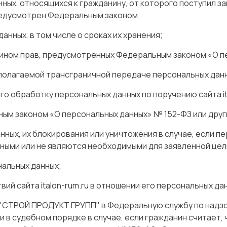
х, относящихся к гражданину, от которого поступил зап
редусмотрен Федеральным законом;
анных, в том числе о сроках их хранения;
ином прав, предусмотренных Федеральным законом «О п
олагаемой трансграничной передаче персональных дан
о обработку персональных данных по поручению сайта ita
ым законом «О персональных данных» № 152-ФЗ или дру
нных, их блокирования или уничтожения в случае, если 
ными или не являются необходимыми для заявленной цел
нальных данных;
й сайта italon-rum.ru в отношении его персональных да
"СТРОЙ ПРОДУКТ ГРУПП" в Федеральную службу по надзо
 в судебном порядке в случае, если гражданин считает, 