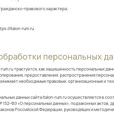
 гражданско-правового характера;
s://italon-rum.ru
обработки персональных да
n-rum.ru трактуется, как защищенность персональных дан
 копирования, предоставления, распространения персонал
принимает необходимые правовые, организационные и те
льных данных сайта italon-rum.ru осуществляется в со
 152-ФЗ «О персональных данных», подзаконных актов, 
аконов Российской Федерации, руководящих и методиче