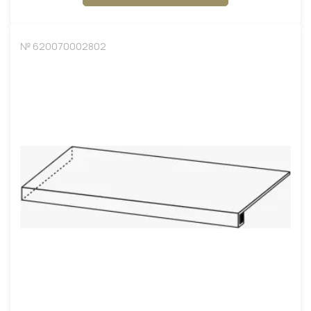
№ 620070002802