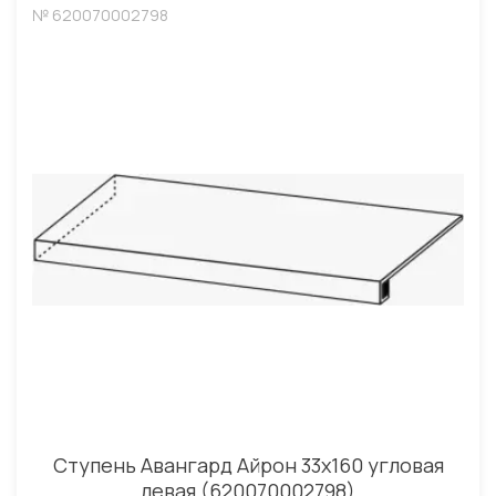
№ 620070002798
Ступень Авангард Айрон 33x160 угловая
левая (620070002798)