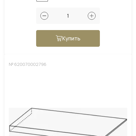
Купить
№ 620070002796