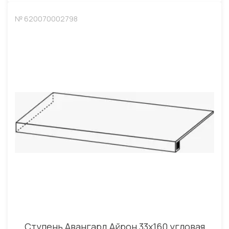
№ 620070002798
Ступень Авангард Айрон 33x160 угловая