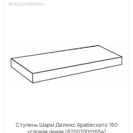
№ 620070001654
Ступень Шарм Делюкс Арабескато 160
угловая левая (620070001654)