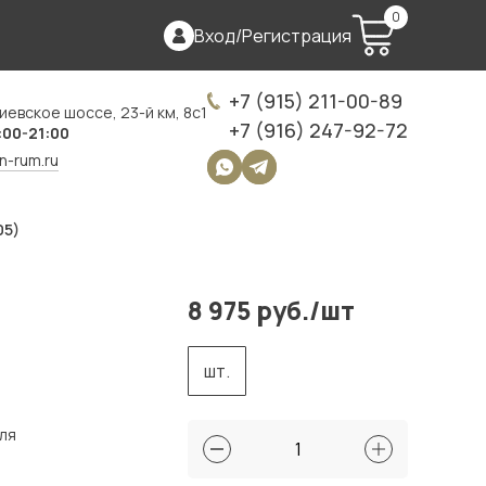
0
Вход
/
Регистрация
+7 (915) 211-00-89
иевское шоссе, 23-й км, 8с1
+7 (916) 247-92-72
:00-21:00
on-rum.ru
05)
8 975 руб./шт
шт.
для