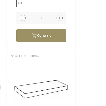
шт.
Купить
№ 620070001653