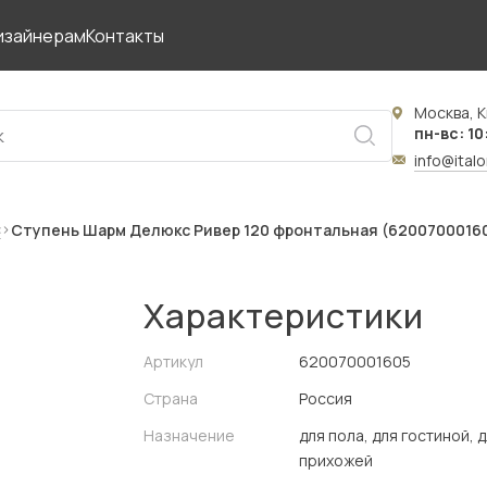
изайнерам
Контакты
Москва, К
пн-вс: 10
info@ital
с
Ступень Шарм Делюкс Ривер 120 фронтальная (6200700016
Характеристики
Артикул
620070001605
Страна
Россия
Назначение
для пола, для гостиной, 
прихожей