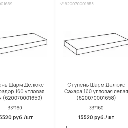
001659
№ 620070001658
ень Шарм Делюкс
Ступень Шарм Делюкс
адор 160 угловая
Саxара 160 угловая левая
я (620070001659)
(620070001658)
33*160
33*160
5520 руб./шт
15520 руб./шт