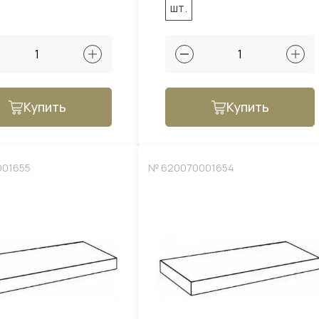
шт.
Купить
Купить
001655
№ 620070001654