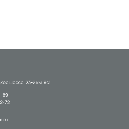
кое шоссе, 23-й км, 8с1
0-89
92-72
m.ru