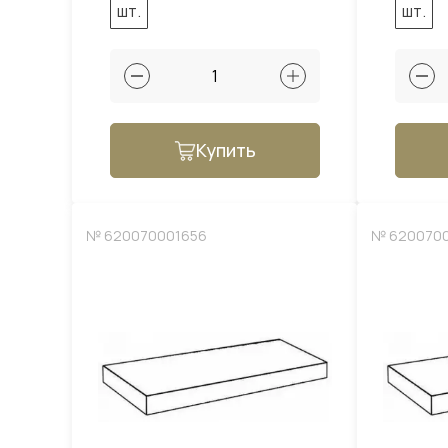
шт.
шт.
Купить
№ 620070001656
№ 620070