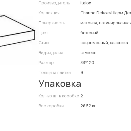
Производитель
Italon
Коллекция
Charme Deluxe/Шарм Де
Поверхность
матовая, патинированна
Цвет
бежевый
Стиль
современный, классика
Вид изделия
ступень
Размер
33*120
Толщина плитки
9
Упаковка
Кол-во шт в коробке
2
Вес коробки
28.52 кг