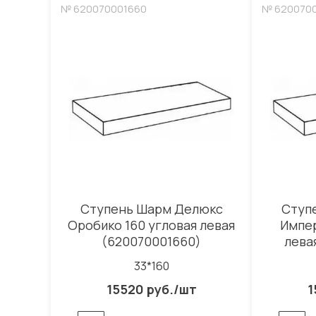
№ 620070001660
№ 620070
Ступень Шарм Делюкс
Ступ
Оробико 160 угловая левая
Импер
(620070001660)
лева
33*160
15520 руб./шт
1