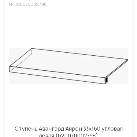
№ 620070002798
Ступень Авангард Айрон 33x160 угловая
левая (620070002798)