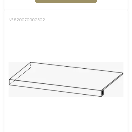
№ 620070002802