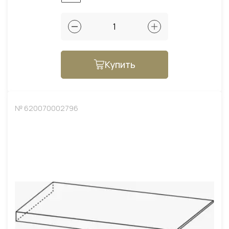
Купить
№ 620070002796