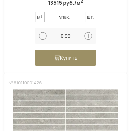
2
13515 руб./м
м²
упак.
шт.
Купить
№ 610110001426