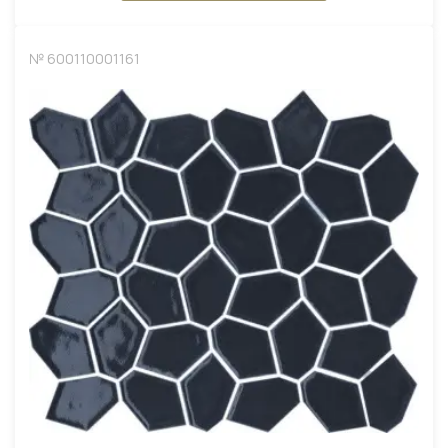
№ 600110001161