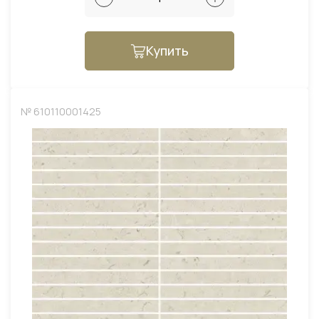
Купить
№ 610110001425