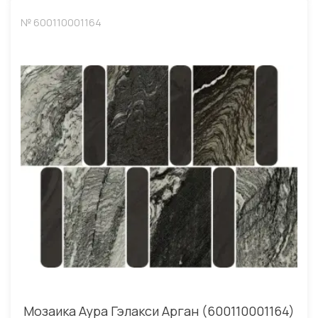
№ 600110001164
Мозаика Аура Гэлакси Арган (600110001164)