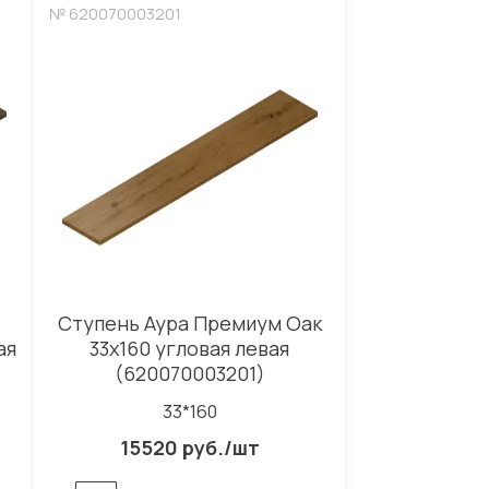
№ 620070003201
Ступень Аура Премиум Оак
ая
33x160 угловая левая
(620070003201)
33*160
15520 руб./шт