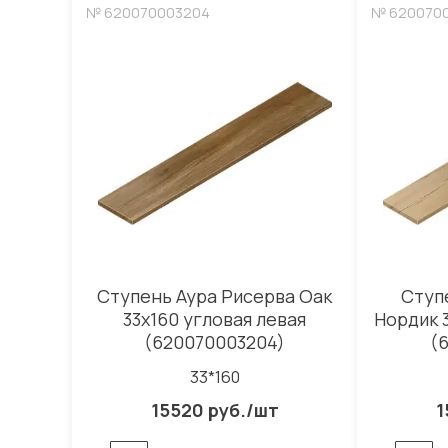
№ 620070003204
№ 620070
Ступень Аура Рисерва Оак
Ступ
33x160 угловая левая
Нордик 
(620070003204)
(
33*160
15520 руб./шт
1