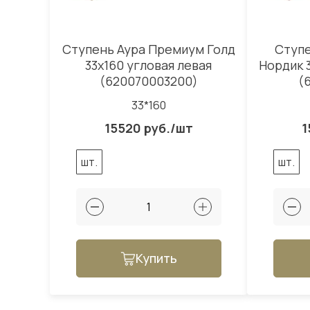
Ступень Аура Премиум Голд
Ступ
33x160 угловая левая
Нордик 
(620070003200)
(
33*160
15520 руб./шт
1
шт.
шт.
Купить