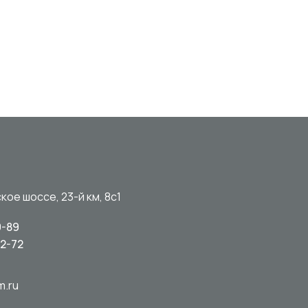
кое шоссе, 23-й км, 8с1
0-89
92-72
m.ru