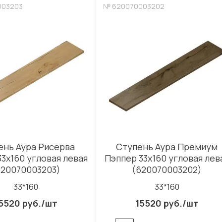
003203
№ 620070003202
ень Аура Рисерва
Ступень Аура Премиум
33x160 угловая левая
Пэппер 33x160 угловая лев
620070003203)
(620070003202)
33*160
33*160
5520 руб./шт
15520 руб./шт