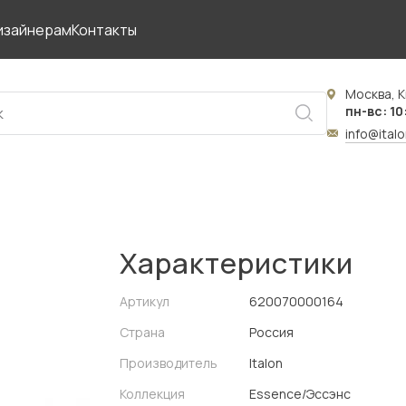
изайнерам
Контакты
Москва, К
пн-вс: 10
info@ital
Характеристики
Артикул
620070000164
Страна
Россия
Производитель
Italon
Коллекция
Essence/Эссэнс