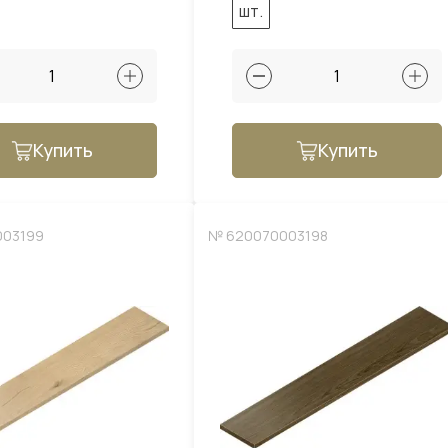
шт.
Купить
Купить
003199
№ 620070003198