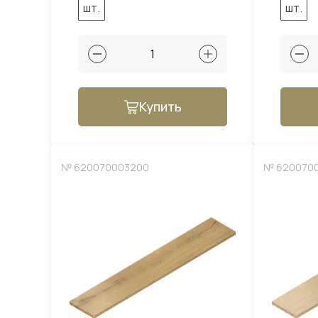
шт.
шт.
Купить
№ 620070003200
№ 620070