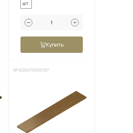
шт.
Купить
№ 620070003197