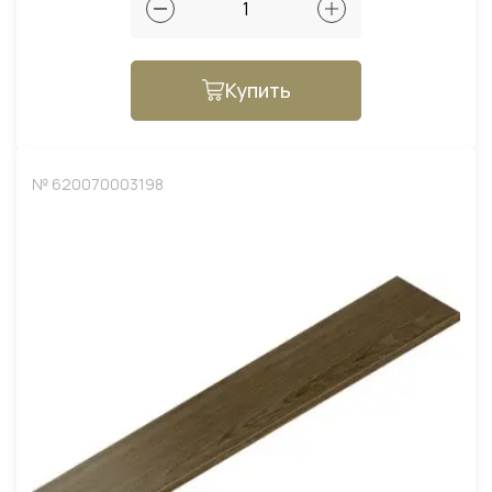
Купить
№ 620070003198