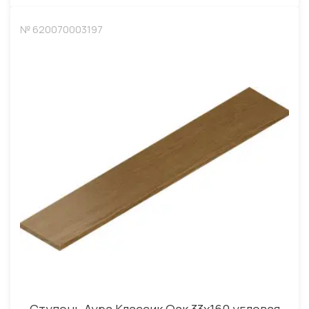
№ 620070003197