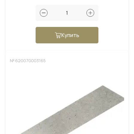
Купить
№ 620070003165