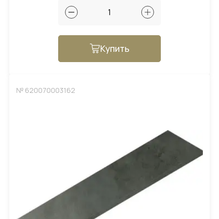
Купить
№ 620070003162