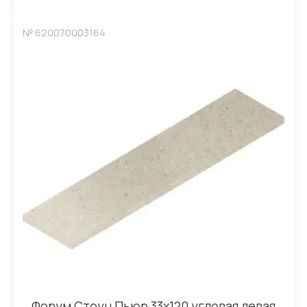
№ 620070003164
Форум Стоун Пьюр 33x120 угловая левая