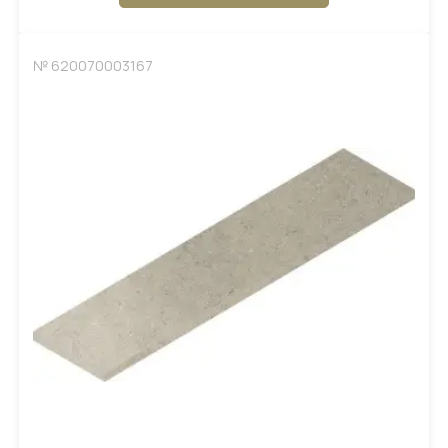
№ 620070003167