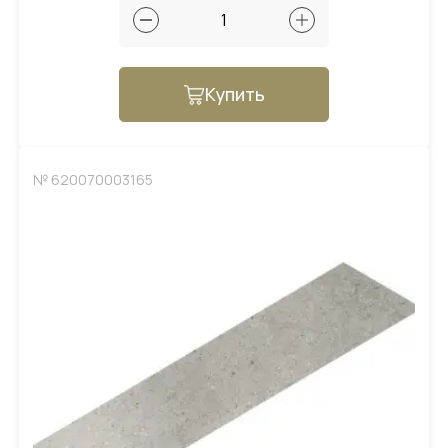
Купить
№ 620070003165