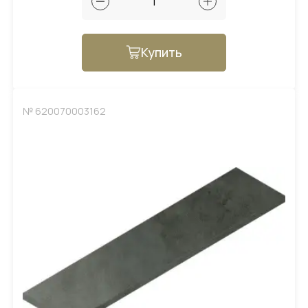
Купить
№ 620070003162