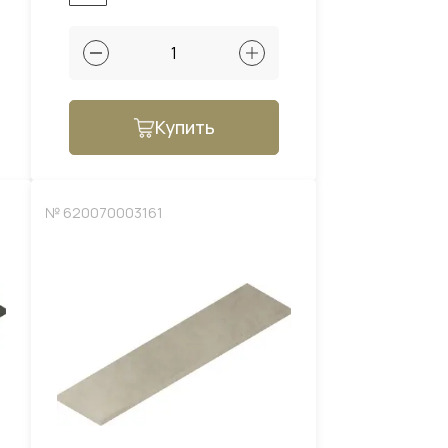
Купить
№ 620070003161