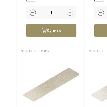
Купить
№ 620070003164
№ 620070