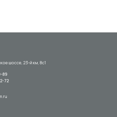
кое шоссе, 23-й км, 8с1
0-89
92-72
m.ru