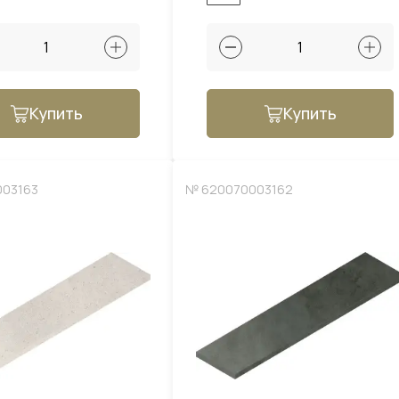
Купить
Купить
003163
№ 620070003162