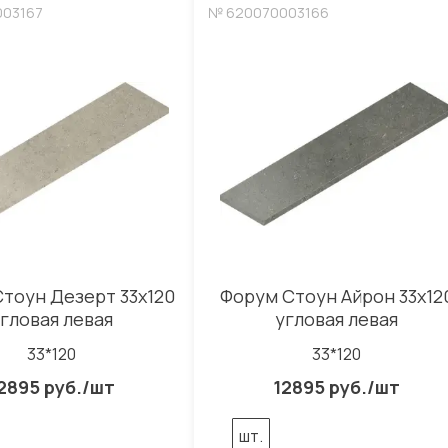
003167
№ 620070003166
тоун Дезерт 33x120
Форум Стоун Айрон 33x12
гловая левая
угловая левая
33*120
33*120
2895 руб./шт
12895 руб./шт
шт.