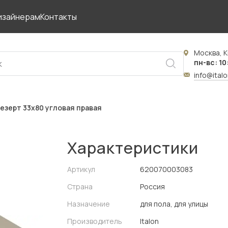
изайнерам
Контакты
Москва, К
пн-вс: 10
info@ital
езерт 33x80 угловая правая
Характеристики
Артикул
620070003083
Страна
Россия
Назначение
для пола, для улицы
Производитель
Italon