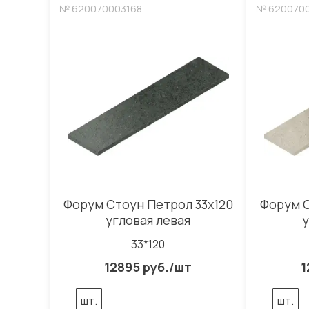
№ 620070003168
№ 620070
Форум Стоун Петрол 33x120
Форум С
угловая левая
у
33*120
12895 руб./шт
1
шт.
шт.