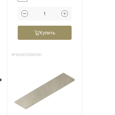
Купить
№ 620070003161