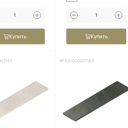
Купить
Купить
003163
№ 620070003162