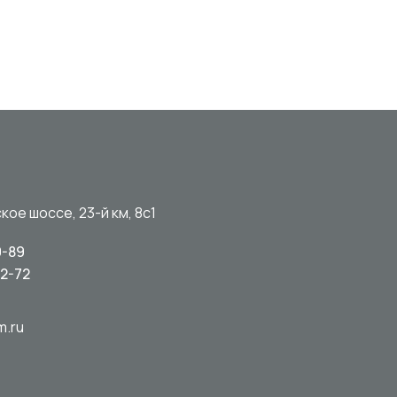
кое шоссе, 23-й км, 8с1
0-89
92-72
m.ru