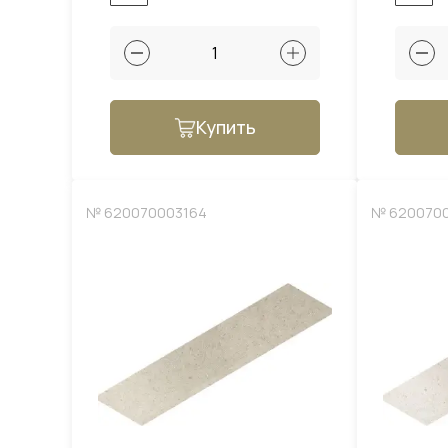
Купить
№ 620070003164
№ 620070