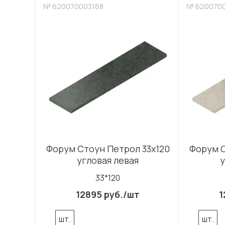
№ 620070003168
№ 620070
Форум Стоун Петрол 33x120
Форум С
угловая левая
у
33*120
12895 руб./шт
1
шт.
шт.