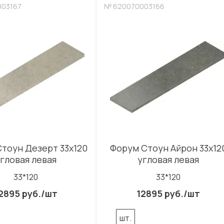
003167
№ 620070003166
тоун Дезерт 33x120
Форум Стоун Айрон 33x12
гловая левая
угловая левая
33*120
33*120
2895 руб./шт
12895 руб./шт
шт.