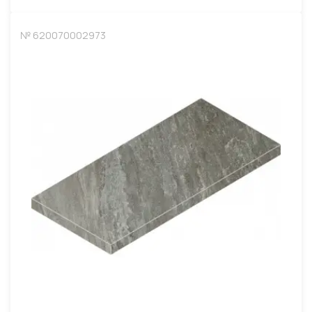
№ 620070002973