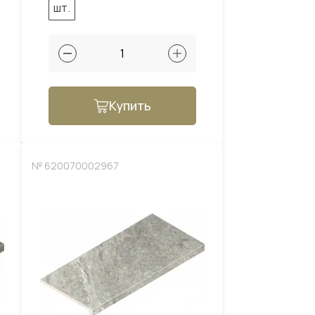
шт.
Купить
№ 620070002967