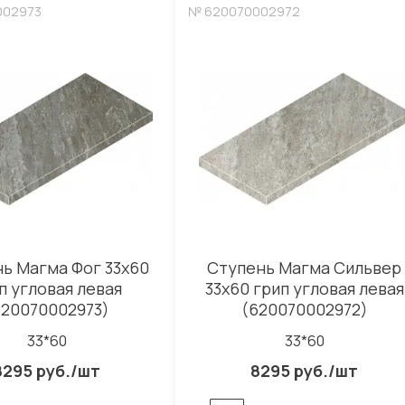
002973
№ 620070002972
ь Магма Фог 33x60
Ступень Магма Сильвер
п угловая левая
33x60 грип угловая левая
620070002973)
(620070002972)
33*60
33*60
8295 руб./шт
8295 руб./шт