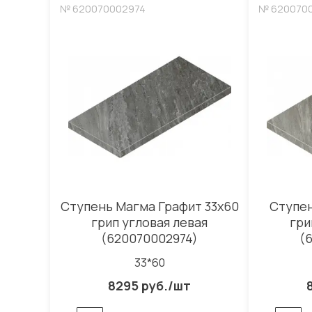
№ 620070002974
№ 620070
Ступень Магма Графит 33x60
Ступен
грип угловая левая
гри
(620070002974)
(
33*60
8295 руб./шт