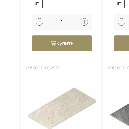
шт.
шт.
Купить
№ 620070002970
№ 620070