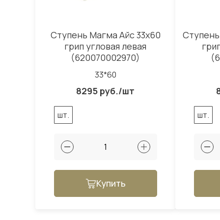
Ступень Магма Айс 33x60
Ступень
грип угловая левая
гри
(620070002970)
(
33*60
8295 руб./шт
шт.
шт.
Купить