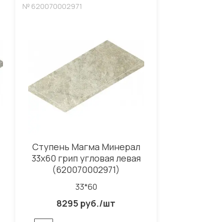
№ 620070002971
Ступень Магма Минерал
33x60 грип угловая левая
(620070002971)
33*60
8295 руб./шт