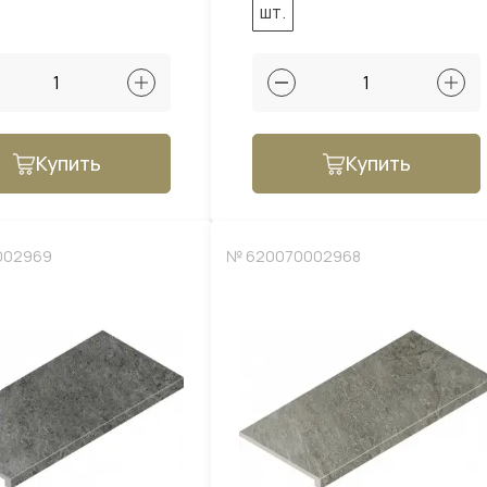
шт.
Купить
Купить
002969
№ 620070002968