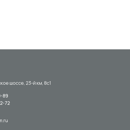
кое шоссе, 23-й км, 8с1
0-89
92-72
m.ru