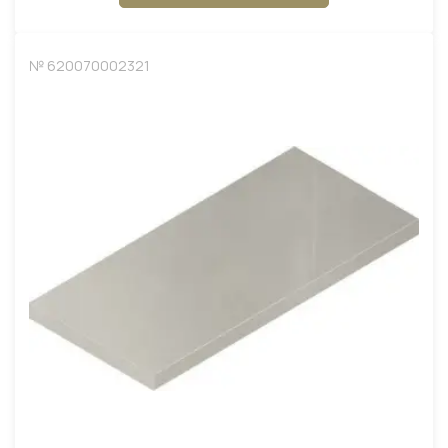
№ 620070002321