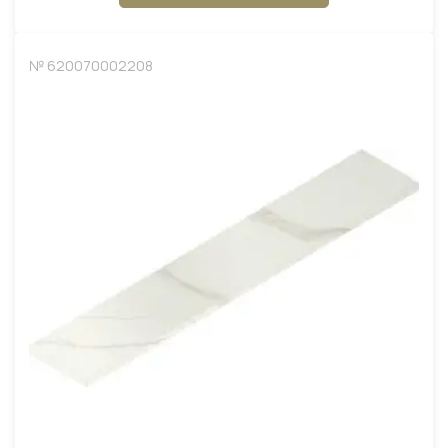
№ 620070002208