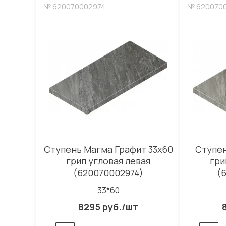
№ 620070002974
№ 620070
Ступень Магма Графит 33x60
Ступен
грип угловая левая
гри
(620070002974)
(
33*60
8295 руб./шт