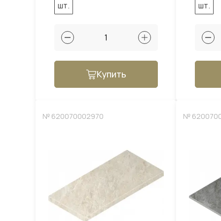
шт.
шт.
Купить
№ 620070002970
№ 620070