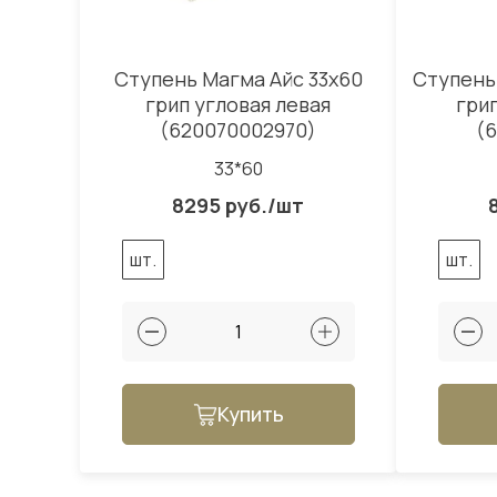
Ступень Магма Айс 33x60
Ступень
грип угловая левая
гри
(620070002970)
(
33*60
8295 руб./шт
шт.
шт.
Купить