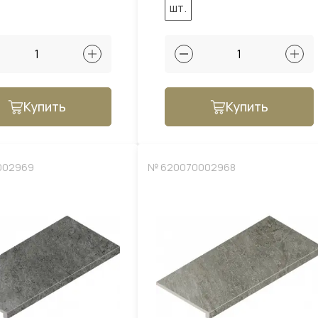
шт.
Купить
Купить
002969
№ 620070002968