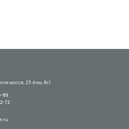
кое шоссе, 23-й км, 8с1
0-89
92-72
m.ru