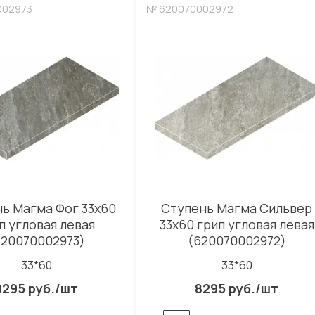
002973
№ 620070002972
ь Магма Фог 33x60
Ступень Магма Сильвер
п угловая левая
33x60 грип угловая левая
620070002973)
(620070002972)
33*60
33*60
8295 руб./шт
8295 руб./шт