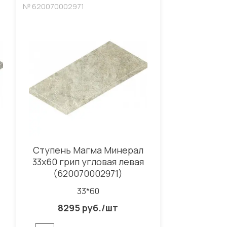
№ 620070002971
Ступень Магма Минерал
33x60 грип угловая левая
(620070002971)
33*60
8295 руб./шт