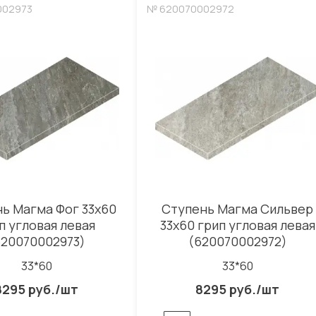
002973
№ 620070002972
ь Магма Фог 33x60
Ступень Магма Сильвер
п угловая левая
33x60 грип угловая левая
620070002973)
(620070002972)
33*60
33*60
8295 руб./шт
8295 руб./шт