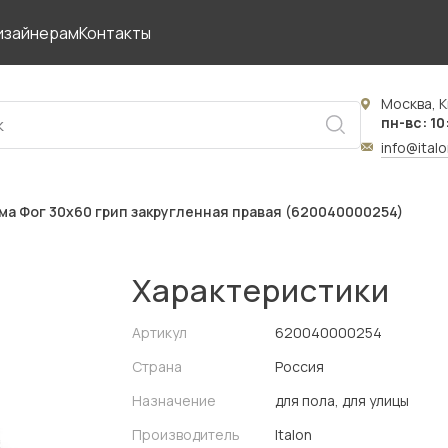
изайнерам
Контакты
Москва, К
пн-вс: 10
info@ital
а Фог 30x60 грип закругленная правая (620040000254)
Характеристики
Артикул
620040000254
Страна
Россия
Назначение
для пола, для улицы
Производитель
Italon