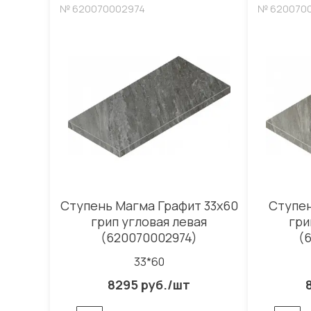
№ 620070002974
№ 620070
Ступень Магма Графит 33x60
Ступен
грип угловая левая
гри
(620070002974)
(
33*60
8295 руб./шт