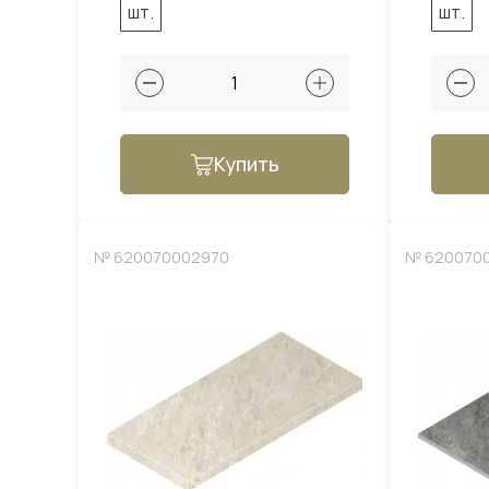
шт.
шт.
Купить
№ 620070002970
№ 620070