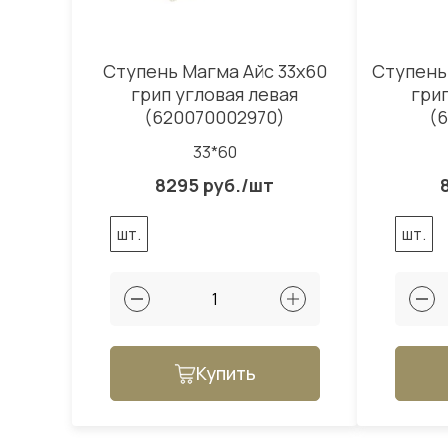
Ступень Магма Айс 33x60
Ступень
грип угловая левая
гри
(620070002970)
(
33*60
8295 руб./шт
шт.
шт.
Купить