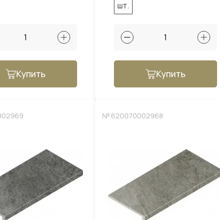
шт.
Купить
Купить
002969
№ 620070002968