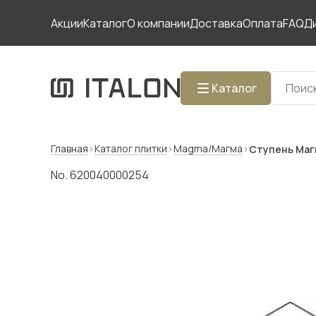
Акции
Каталог
О компании
Доставка
Оплата
FAQ
Д
Каталог
Главная
Каталог плитки
Magma/Магма
Ступень Магм
No. 620040000254