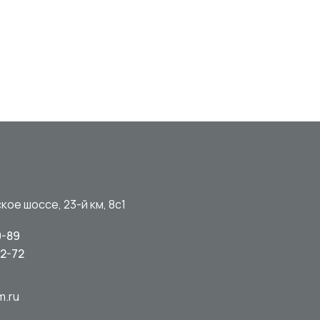
кое шоссе, 23-й км, 8с1
0-89
92-72
m.ru