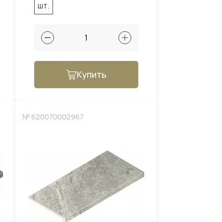
шт.
Купить
№ 620070002967