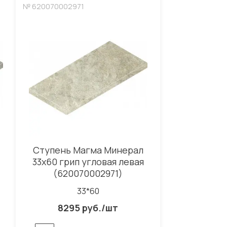
№ 620070002971
Ступень Магма Минерал
33x60 грип угловая левая
(620070002971)
33*60
8295 руб./шт