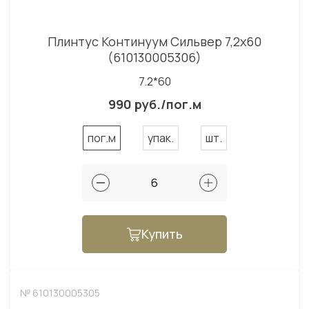
Плинтус Континуум Сильвер 7,2x60
(610130005306)
7.2*60
990 руб./пог.м
пог.м
упак.
шт.
Купить
№ 610130005305