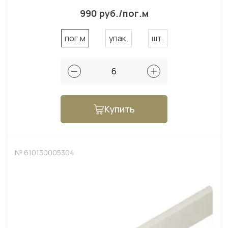
990 руб./пог.м
пог.м
упак.
шт.
Купить
№ 610130005304