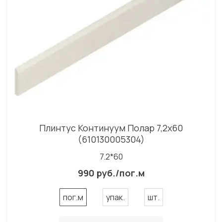
Плинтус Континуум Полар 7,2x60
(610130005304)
7.2*60
990 руб./пог.м
пог.м
упак.
шт.