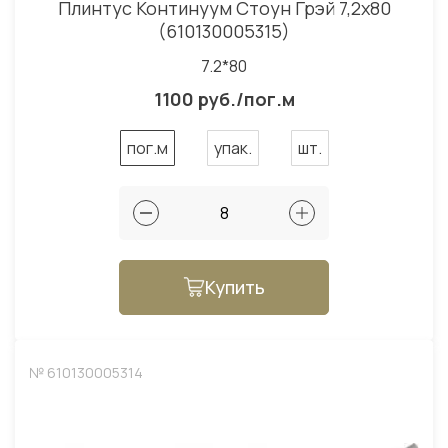
Плинтус Континуум Стоун Грэй 7,2x80
(610130005315)
7.2*80
1100 руб./пог.м
пог.м
упак.
шт.
Купить
№ 610130005314