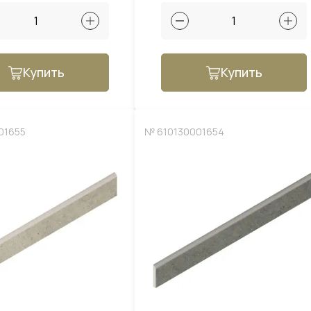
Купить
Купить
01655
№ 610130001654