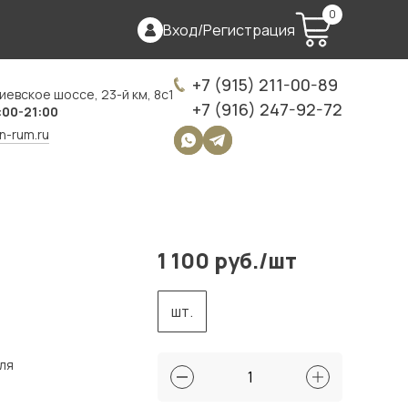
0
Вход
/
Регистрация
+7 (915) 211-00-89
иевское шоссе, 23-й км, 8с1
+7 (916) 247-92-72
:00-21:00
on-rum.ru
1 100 руб./шт
шт.
для