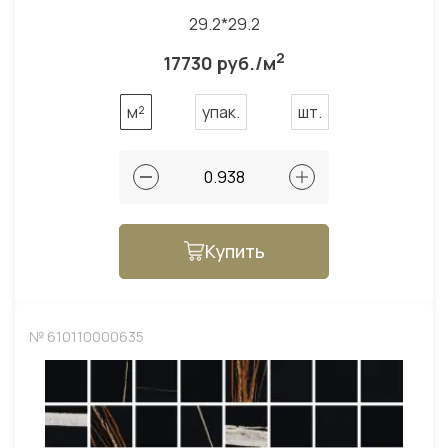
29.2*29.2
2
17730 руб./м
м²
упак.
шт.
Купить
№ 610110000635