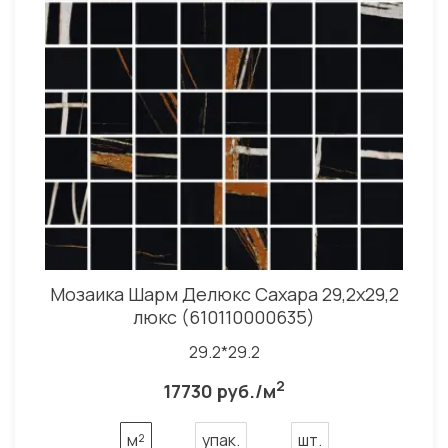
Мозаика Шарм Делюкс Саxара 29,2x29,2
люкс (610110000635)
29.2*29.2
2
17730 руб./м
м²
упак.
шт.