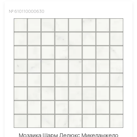
№ 610110000630
Мозаика Шарм Делюкс Микеланжело