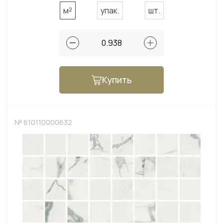
м²
упак.
шт.
Купить
№ 610110000632