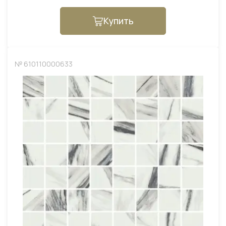
Купить
№ 610110000633