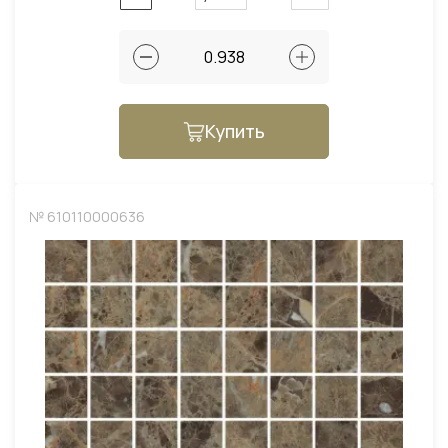
Купить
№ 610110000636