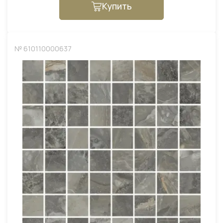
Купить
№ 610110000637