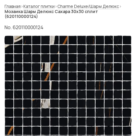
Главная
Каталог плитки
Charme Deluxe/Шарм Делюкс
Мозаика Шарм Делюкс Саxара 30x30 сплит
(620110000124)
No. 620110000124