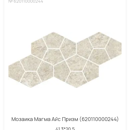
№ 620110000244
Мозаика Магма Айс Призм (620110000244)
41.3*20.5