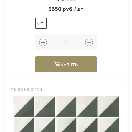
3650 руб./шт
шт.
Купить
№ 600110001126