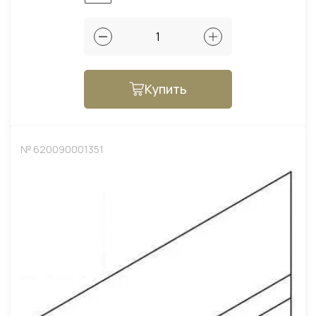
Купить
№ 620090001351