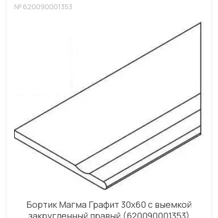
№ 620090001353
Бортик Магма Графит 30x60 с выемкой
закругленный правый (620090001353)