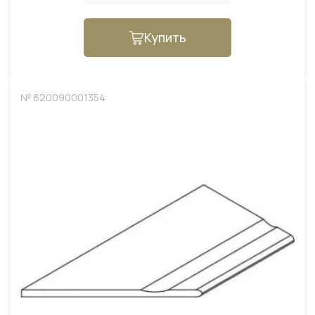
Купить
№ 620090001354