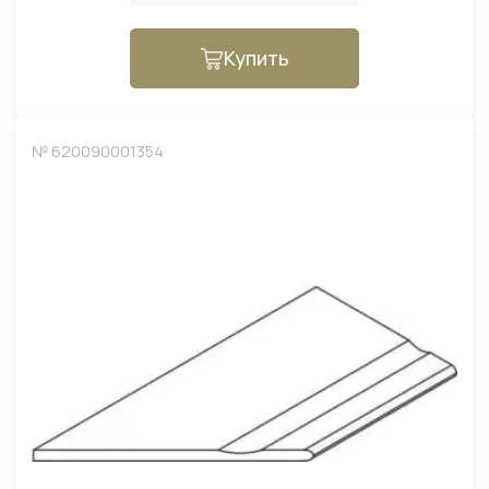
Купить
№ 620090001354