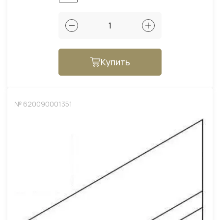
Купить
№ 620090001351