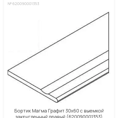
№ 620090001353
Бортик Магма Графит 30x60 с выемкой
закругленный правый (620090001353)